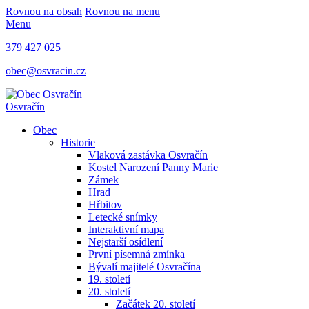
Rovnou na obsah
Rovnou na menu
Menu
379 427 025
obec@osvracin.cz
Osvračín
Obec
Historie
Vlaková zastávka Osvračín
Kostel Narození Panny Marie
Zámek
Hrad
Hřbitov
Letecké snímky
Interaktivní mapa
Nejstarší osídlení
První písemná zmínka
Bývalí majitelé Osvračína
19. století
20. století
Začátek 20. století