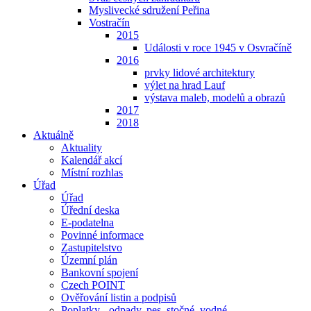
Myslivecké sdružení Peřina
Vostračín
2015
Události v roce 1945 v Osvračíně
2016
prvky lidové architektury
výlet na hrad Lauf
výstava maleb, modelů a obrazů
2017
2018
Aktuálně
Aktuality
Kalendář akcí
Místní rozhlas
Úřad
Úřad
Úřední deska
E-podatelna
Povinné informace
Zastupitelstvo
Územní plán
Bankovní spojení
Czech POINT
Ověřování listin a podpisů
Poplatky - odpady, pes, stočné, vodné