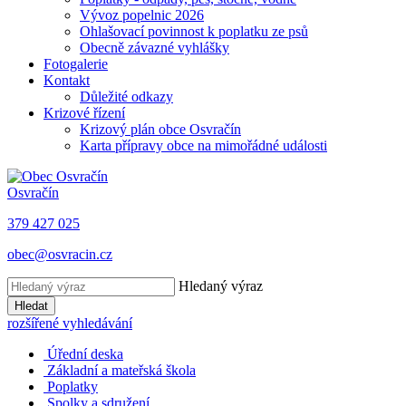
Vývoz popelnic 2026
Ohlašovací povinnost k poplatku ze psů
Obecně závazné vyhlášky
Fotogalerie
Kontakt
Důležité odkazy
Krizové řízení
Krizový plán obce Osvračín
Karta přípravy obce na mimořádné události
Osvračín
379 427 025
obec@osvracin.cz
Hledaný výraz
Hledat
rozšířené vyhledávání
Úřední deska
Základní a mateřská škola
Poplatky
Spolky a sdružení