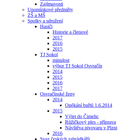
Zajímavosti
Upomínkové předměty
ZŠ a MŠ
Spolky a sdružení
Hasiči
Historie a členové
2017
2016
2015
TJ Sokol
minulost
výbor TJ Sokol Osvračín
2014
2015
2016
2017
Osvračínské ženy
2014
Opékání buřtů 1.6.2014
2015
Výlet do Čimelic
Růžičkový ples - příprava
Návštěva pivovaru v Plzni
2016
Svaz českých zahrádkářů