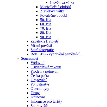
1. světová válka
Meziválečné období
2. světová válka
Poválečné období
50. léta
60. léta
70. léta
80. léta
90. léta
Začátek 21. století
Místní pověsti
Staré fotografie
Rok 1945 - vyprávění pamětníků
Současnost
Vodovod
Osvračínská zákoutí
Prodejny potravin
Česká pošta
Ubytování
Pohostinství
Obecní byty
Firmy
Knihovna
Informace pro turisty
Sportoviště