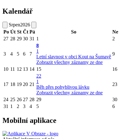
Kalendář
Srpen
2026
Po
Út
St
Čt
Pá
So
Ne
27
28
29
30
31
1
2
8
1
3
4
5
6
7
9
Letní slavnost v obci Kout na Šumavě
Zobrazit všechny záznamy ze dne
10
11
12
13
14
15
16
22
1
17
18
19
20
21
23
Běh přes pohyblivou lávku
Zobrazit všechny záznamy ze dne
24
25
26
27
28
29
30
31
1
2
3
4
5
6
Mobilní aplikace